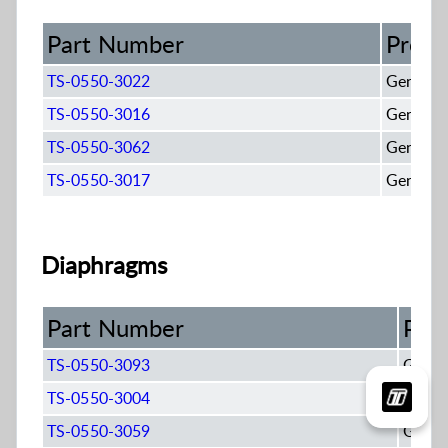
Part Number
Produ
TS-0550-3022
GenV Co
TS-0550-3016
GenV Cap
TS-0550-3062
GenV CG
TS-0550-3017
GenV Cap
Diaphragms
Part Number
Pro
TS-0550-3093
GenV 
TS-0550-3004
GenV 
TS-0550-3059
GenV 